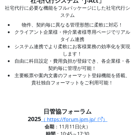
社宅代行システム「J-Act」
社宅代行に必要な機能をフルパッケージにした社宅代行シ
ステム
物件、契約毎に異なる管理形態に柔軟に対応！
クライアント企業様・仲介業者様専用ページでリアル
タイム連携
システム連携でより柔軟にお客様業務の効率化を実現
します！
自由に科目設定・費用負担が登録でき、各企業様・各
契約毎に管理が可能！
主要帳票や案内文書のフォーマット登録機能を搭載、
貴社独自フォーマットをご利用可能！
日管協フォーラム
2025
（ https://forum.jpm.jp/
）
会期
：11月11日(火）
時間
：10:45～17:30