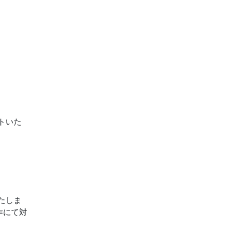
トいた
たしま
作にて対