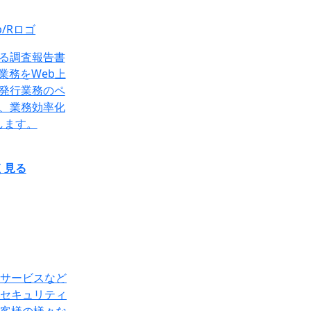
る調査報告書
業務をWeb上
発行業務のペ
、業務効率化
します。
く見る
サービスなど
セキュリティ
客様の様々な