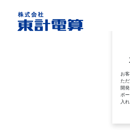
お客
ただ
開発
ポー
入れ