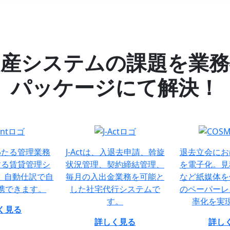
動産システムの課題を業務
パッケージにて解決！
わたる管理業務
J-Actは、入退去申請、斡旋
退去立会にお
する賃貸管理シ
状況管理、契約締結管理、
を電子化。見
nt。自動仕訳で自
毎月の入出金業務を可能と
など紙媒体を
携できます。
した社宅代行システムで
のペーパーレ
す。
率化を実
く見る
詳しく見る
詳し