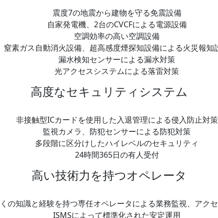
震度7の地震から建物を守る免震設備
自家発電機、2台のCVCFによる電源設備
空調効率の高い空調設備
窒素ガス自動消火設備、超高感度煙探知設備による火災報知
漏水検知センサーによる漏水対策
光アクセスシステムによる落雷対策
高度なセキュリティシステム
非接触型ICカードを使用した入退管理による侵入防止対策
監視カメラ、防犯センサーによる防犯対策
多段階に区分けしたハイレベルのセキュリティ
24時間365日の有人受付
高い技術力を持つオペレータ
くの知識と経験を持つ専任オペレータによる業務監視、アクセ
ISMSによって標準化された安定運用