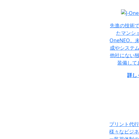
先進の技術
たマンショ
OneNEO
成やシステ
他社にない
装備して
詳し
プリント代行
様々なビジネ
ー監視体制の