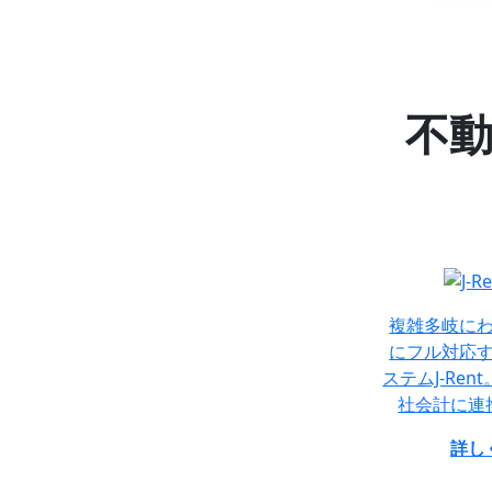
不
複雑多岐に
にフル対応
ステムJ-Re
社会計に連
詳し