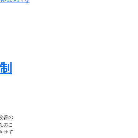
制
改善の
んのこ
させて