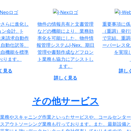
でさらに進化し
物件の情報共有と文書管理
重要事項に係
ン会計、J-
などの機能により、業務効
（重調）発行
。未来請求自動作
率化を可能にした、物件情
で完結。重調
ム自動仕訳等、
報管理システムJ-Nex。期日
ーパーレス化
独自機能を標準
管理や書類作成などフロン
を実現
おります。
ト業務も協力にアシストし
ます。
く見る
詳し
詳しく見る
その他サービス
業務やスキャニング作業といったサービスや、コールセンター
スアウトソーシング業務も行っております。また、最新設備と
災害にも強いデータセンターを自社保有しておりますので、お