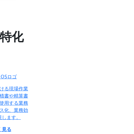
特化
ける現場作業
積書や精算書
使用する業務
ス化、業務効
現します。
く見る