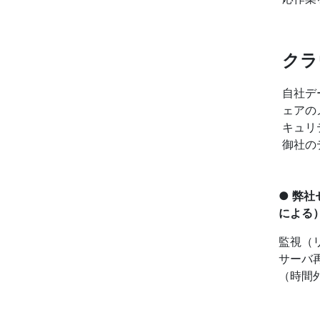
クラ
自社デ
ェアの
キュリ
御社の
● 弊
による
監視（
サーバ
（時間