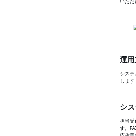
いただ
運用
システ
します
シス
担当受
す。F
応作業