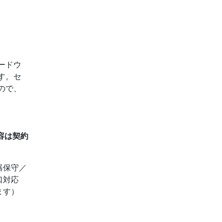
ードウ
す。セ
ので、
容は契約
器保守／
口対応
ます）